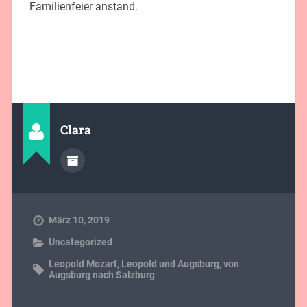
Familienfeier anstand.
Clara
März 10, 2019
Uncategorized
Leopold Mozart
,
Leopold und Augsburg
,
von
Augsburg nach Salzburg