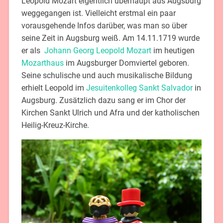
Leopold Mozart eigentlich überhaupt aus Augsburg
weggegangen ist. Vielleicht erstmal ein paar
vorausgehende Infos darüber, was man so über
seine Zeit in Augsburg weiß. Am 14.11.1719 wurde
er als
Johann Georg Leopold Mozart
im heutigen
Mozarthaus
im Augsburger Domviertel geboren.
Seine schulische und auch musikalische Bildung
erhielt Leopold im
Jesuitenkolleg Sankt Salvador
in
Augsburg. Zusätzlich dazu sang er im Chor der
Kirchen Sankt Ulrich und Afra und der katholischen
Heilig-Kreuz-Kirche.