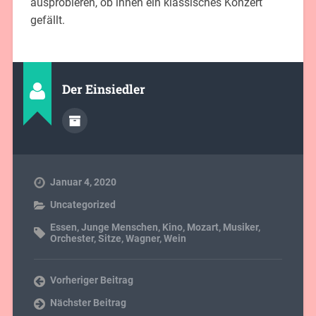
ausprobieren, ob ihnen ein klassisches Konzert
gefällt.
Der Einsiedler
Januar 4, 2020
Uncategorized
Essen
,
Junge Menschen
,
Kino
,
Mozart
,
Musiker
,
Orchester
,
Sitze
,
Wagner
,
Wein
Vorheriger Beitrag
Nächster Beitrag