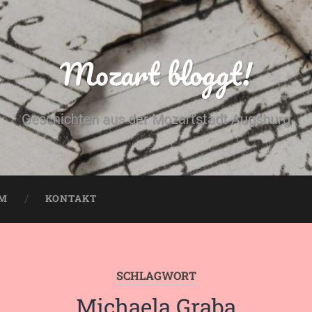
Mozart bloggt!
Geschichten aus der Mozartstadt Augsburg
UM
KONTAKT
SCHLAGWORT
Michaela Graba