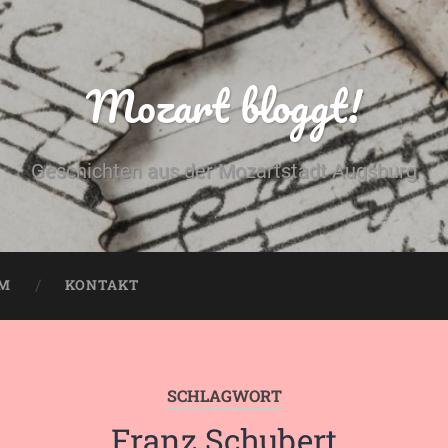
Mozart bloggt!
Geschichten aus der Mozartstadt Augsburg
UM
KONTAKT
SCHLAGWORT
Franz Schubert